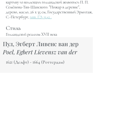
картину из коллекции голландской живописи П. П.
Семёнова-Тян-Шанского: "Пожар в деревне",
дерево, масло, 26 х 35 см, Государственный Эрмитаж,
С.-Петербург,
инв. ГЭ-3142 .
Стиль
Голландский реализм XVII века
Пул, Эгберт Ливенс ван дер
Poel, Egbert Lievensz van der
1621 (Делфт) - 1664 (Роттердам)
Голландский живописец и рисовальщик. С 1636 по
1650 проходил обучение и работал в Роттердаме. С
1650 - в Делфте. С того же года - член гильдии
Святого Луки. После катастрофического взрыва
порохового склада в Делфте в 1655 году вернулся в
Роттердам, где провёл остаток жизни до 1664 года.
Ученик Корнелиса Сафтлевена, старший брат
художника Адриана Ливенса ван дер Пула. Писал
пейзажи (преимущественно ночные), интерьеры
крестьянских домов, а в последнее десятилетие
творчества - ночные пожары.