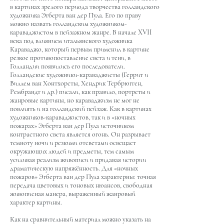
в картинах зрелого периода творчества голландского
художника Эгберта ван дер Пула. Его по праву
можно назвать голландским художником-
караваджистом в пейзажном жанре. В начале XVII
века под влиянием итальянского художника
Караваджо, который первым применил в картине
резкое противопоставление света и тени, в
Голландии появились его последователи.
Голландские художники-караваджисты (Геррит и
Виллем ван Хонтхорсты, Хендрик Тербрюгген,
Рембрандт и др.) писали, как правило, портреты и
жанровые картины, но караваджизм не мог не
повлиять и на голландский пейзаж. Как в картинах
художников-караваджистов, так и в «ночных
пожарах» Эгберта ван дер Пула источником
контрастного света является огонь. Он разрывает
темноту ночи и резкими отсветами освещает
окружающих людей и предметы, тем самым
усиливая реализм живописи и придавая истории
драматическую напряжённость. Для «ночных
пожаров» Эгберта ван дер Пула характерны: точная
передача цветовых и тоновых нюансов, свободная
живописная манера, выраженный жанровый
характер картины.
Как на сравнительный материал можно указать на