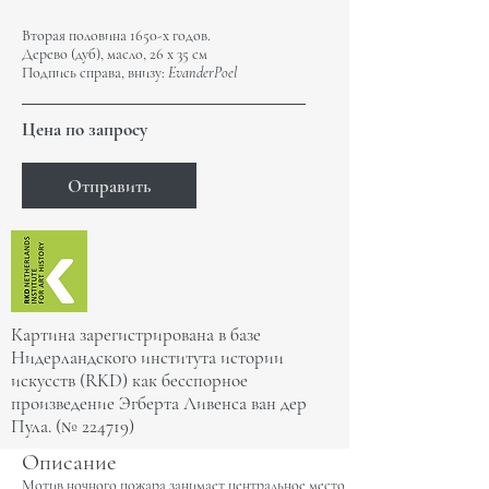
Вторая половина 1650-х годов.
Дерево (дуб), масло, 26 х 35 см
Подпись справа, внизу:
EvanderPoel
Цена по запросу
Отправить
Картина зарегистрирована в базе
Нидерландского института истории
искусств (RKD) как бесспорное
произведение Эгберта Ливенса ван дер
Пула. (№ 224719)
Оп
исание
Мотив ночного пожара занимает центральное место