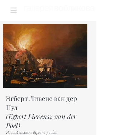
Эгберт Ливенс ван дер
Пул
(Egbert Lievensz van der
Poel)
Ночной пожар в деревне у воды