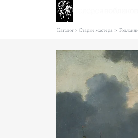
Каталог
>
Старые мастера
>
Голланд