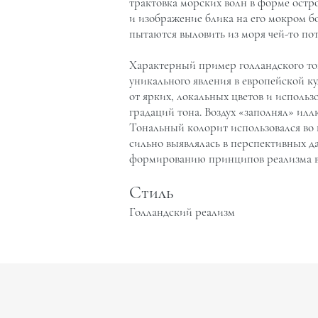
трактовка морских волн в форме остр
и изображение блика на его мокром б
пытаются выловить из моря чей-то по
Характерный пример голландского тон
уникального явления в европейской ку
от ярких, локальных цветов и исполь
градаций тона. Воздух «заполнял» илл
Тональный колорит использовался во в
сильно выявлялась в перспективных д
формированию принципов реализма в
Стиль
Голландский реализм