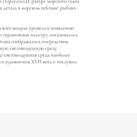
 Порселисса); ракурс морского судна
я деталь в морском пейзаже: рыбаки
кого воздуха привела к появлению
о ограничивая палитру, отказывались
артины изображались посредством
иную световоздушную среду.
де световоздушная среда наиболее
их художников XVII века и послужил