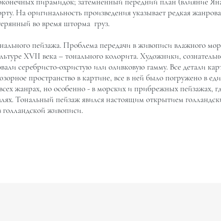
оконечных пирамидок; затемненный передний план (влияние Яна
орту. На оригинальность произведения указывает редкая жанрова
терянный во время шторма груз.
ального пейзажа. Проблема передачи в живописи влажного морс
льтуре XVII века – тонального колорита. Художники, сознательн
зовали серебристо-охристую или оливковую гамму. Все детали к
юзорное пространство в картине, все в ней было погружено в ед
сех жанрах, но особенно - в морских и прибрежных пейзажах, г
алях. Тональный пейзаж явился настоящим открытием голландск
 голландской живописи.