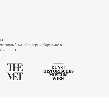
ст.
о учеников были Фредерик Корнелис и
емпеста).
ссионизм купить, реставрация картин