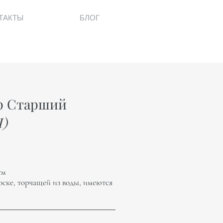
ТАКТЫ
БЛОГ
р Старший
I)
см
оске, торчащей из воды, имеются