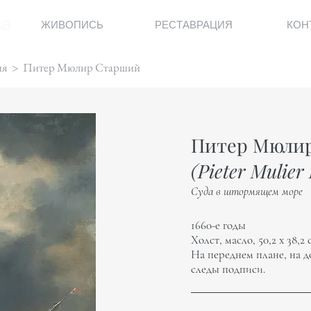
ЖИВОПИСЬ
РЕСТАВРАЦИЯ
КОН
ия
> Питер Мюлир Старший
Питер Мюли
(Pieter Mulier 
Суда в штормящем море
1660-е годы
Холст, масло, 50,2 х 38,2 
На переднем плане, на д
следы подписи.