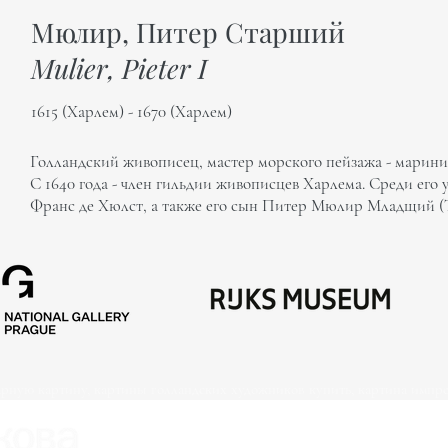
Мюлир, Питер Старший
Mulier, Pieter I
1615 (Харлем) - 1670 (Харлем)
Голландский живописец, мастер морского пейзажа - марини
С 1640 года - член гильдии живописцев Харлема. Среди ег
Франс де Хюлст, а также его сын Питер Мюлир Младщий (Т
арную картину, картины голландских художников купить, картина импре