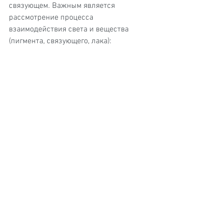
связующем. Важным является 
рассмотрение процесса 
взаимодействия света и вещества 
(пигмента, связующего, лака): 
"показатель преломления вещества 
оказывает влияние на отражение, 
преломление, распространение и 
поляризацию света". 
На приведённой схеме-рисунке Брилл 
показывает конструкцию внутреннего 
отражения в прозрачном слое 
лессировки, лежащей поверх 
красочного слоя.
"Внутренний отражённый свет 
является окрашенным и имеет другой 