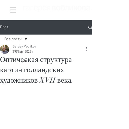
Пост
Все посты
Sergey Voblikov
Все посты
3 февр. 2023 г.
Оптическая структура
Реставрация
картин голландских
художников XVII века.